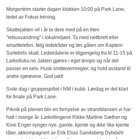
Morgentrim starter dagen klokken 10:00 på Park Lane,
ledet av Fokus trening.
Skattejakten vil i år ta dere med på en liten
“rebusvandring” i lokalmiljøet. Ta med nettbrett eller
smarttelefon, følg ledetråder og løs gåten om Kaptein
Sortebills skatt. Ledetrådene er tilgjengelig fra kl 11-15 på
Larkolluka.no Jakten gjøres i eget tempo og når det
passer en selv. Husk smittevernregler, og hold avstand til
andre sjørøvere. God jakt!
Siste dag i gruppespillet i NM i kubb. Lørdag er det klart
for finale på Park Lane.
Piknik på plenen blir en fornyelse av stranddansen vi har
hatt i mange år. Larkollingene Rikke Martine Sæther og
Kine Enger synger nye, gamle, kjente og ikke like kjente
låter, akkompagnert av Erik Elias Sandsberg Dybdahl