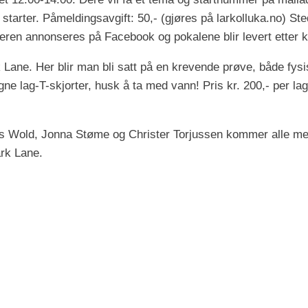
 starter. Påmeldingsavgift: 50,- (gjøres på larkolluka.no) St
inneren annonseres på Facebook og pokalene blir levert etter 
ark Lane. Her blir man bli satt på en krevende prøve, både fy
gne lag-T-skjorter, husk å ta med vann! Pris kr. 200,- per la
mus Wold, Jonna Støme og Christer Torjussen kommer alle med
rk Lane.