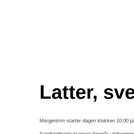
Latter, sv
Morgentrim starter dagen klokken 10:00 på
Sandslottkonkurransen foregår i tidsromme