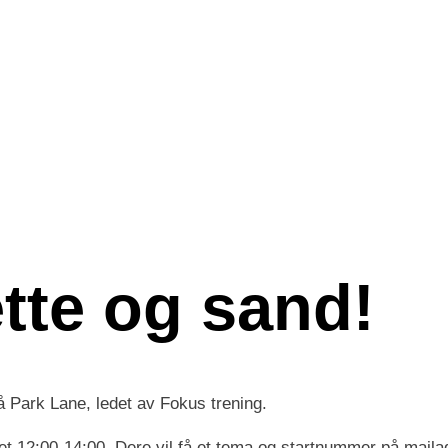
ette og sand!
 Park Lane, ledet av Fokus trening.
t 12:00-14:00. Dere vil få et tema og startnummer på maila