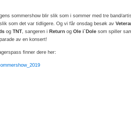
dagens sommershow blir slik som i sommer med tre band/artis
lik som det var tidligere. Og vi får onsdag besøk av
Vetera
ds
og
TNT
, sangeren i
Return
og
Ole i`Dole
som spiller samm
parade av en konsert!
dagerspass finner dere her:
/e/sommershow_2019