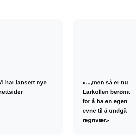
Vi har lansert nye
«...,men så er nu
nettsider
Larkollen berømt
for å ha en egen
evne til å undgå
regnvær»