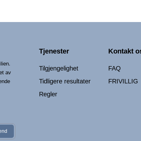
Tjenester
Kontakt o
lien.
Tilgjengelighet
FAQ
et av
Tidligere resultater
FRIVILLIG
ende
Regler
end