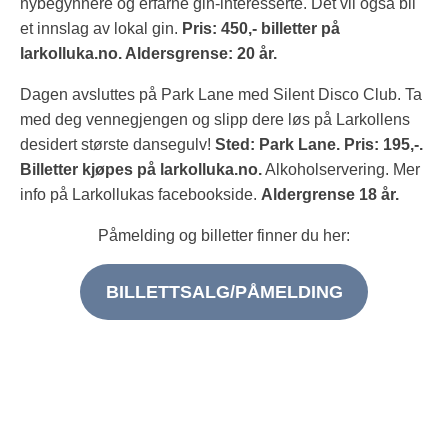
nybegynnere og erfarne gin-interesserte. Det vil også bli
et innslag av lokal gin.
Pris: 450,- billetter på
larkolluka.no.
Aldersgrense: 20 år.
Dagen avsluttes på Park Lane med Silent Disco Club. Ta
med deg vennegjengen og slipp dere løs på Larkollens
desidert største dansegulv!
Sted: Park Lane. Pris: 195,-.
Billetter kjøpes på larkolluka.no.
Alkoholservering. Mer
info på Larkollukas facebookside.
Aldergrense 18 år.
Påmelding og billetter finner du her:
BILLETTSALG/PÅMELDING