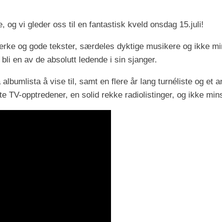
e, og vi gleder oss til en fantastisk kveld onsdag 15.juli!
rke og gode tekster, særdeles dyktige musikere og ikke min
 bli en av de absolutt ledende i sin sjanger.
 albumlista å vise til, samt en flere år lang turnéliste og et
e TV-opptredener, en solid rekke radiolistinger, og ikke minst