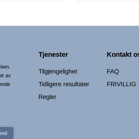
Tjenester
Kontakt o
lien.
Tilgjengelighet
FAQ
et av
Tidligere resultater
FRIVILLIG
ende
Regler
end