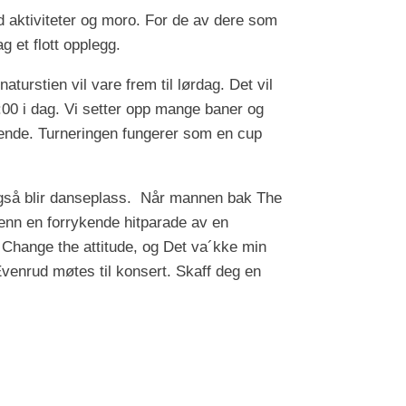
med aktiviteter og moro. For de av dere som
 et flott opplegg.
aturstien vil vare frem til lørdag. Det vil
2:00 i dag. Vi setter opp mange baner og
nende. Turneringen fungerer som en cup
t også blir danseplass. Når mannen bak The
 enn en forrykende hitparade av en
 Change the attitude, og Det va´kke min
enrud møtes til konsert. Skaff deg en