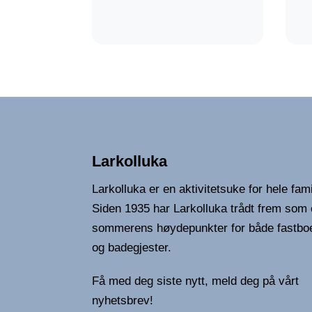
Larkolluka
Larkolluka er en aktivitetsuke for hele fami
Siden 1935 har Larkolluka trådt frem som 
sommerens høydepunkter for både fastbo
og badegjester.
Få med deg siste nytt, meld deg på vårt
nyhetsbrev!