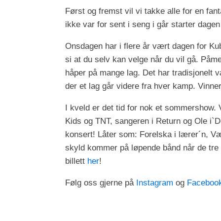
Først og fremst vil vi takke alle for en fa
ikke var for sent i seng i går starter dag
Onsdagen har i flere år vært dagen for Kubbs
si at du selv kan velge når du vil gå. Påm
håper på mange lag. Det har tradisjonelt 
der et lag går videre fra hver kamp. Vinner
I kveld er det tid for nok et sommershow.
Kids og TNT, sangeren i Return og Ole i`Do
konsert! Låter som: Forelska i lærer´n, 
skyld kommer på løpende bånd når de tre 
billett
her
!
Følg oss gjerne på
Instagram
og
Faceboo