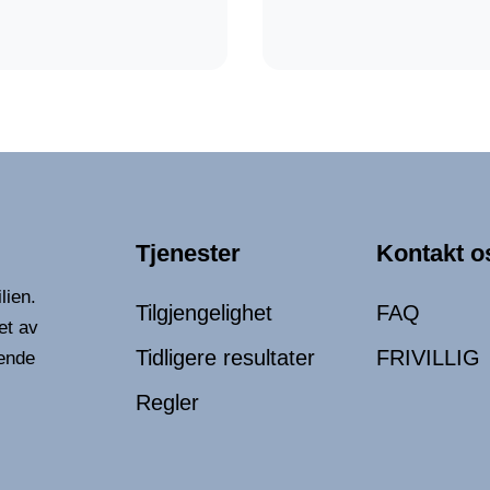
Tjenester
Kontakt o
lien.
Tilgjengelighet
FAQ
et av
Tidligere resultater
FRIVILLIG
ende
Regler