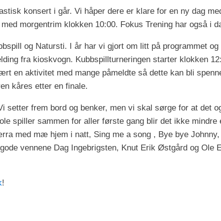
ntastisk konsert i går. Vi håper dere er klare for en ny dag 
en med morgentrim klokken 10:00. Fokus Trening har også i dag
pill og Natursti. I år har vi gjort om litt på programmet og n
elding fra kioskvogn. Kubbspillturneringen starter klokken 1
vært en aktivitet med mange påmeldte så dette kan bli spen
en kåres etter en finale.
 Vi setter frem bord og benker, men vi skal sørge for at de
le spiller sammen for aller første gang blir det ikke mindre
Værra med mæ hjem i natt, Sing me a song , Bye bye Johnny,
gode vennene Dag Ingebrigsten, Knut Erik Østgård og Ole Ev
k
!