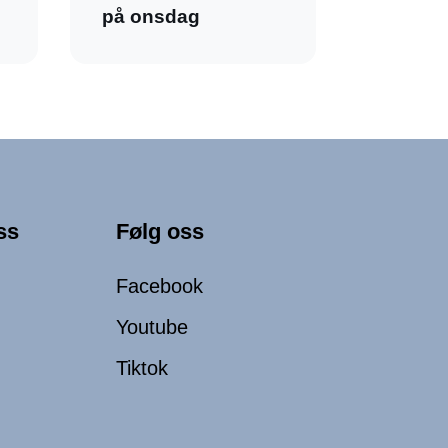
på onsdag
ss
Følg oss
Facebook
Youtube
Tiktok