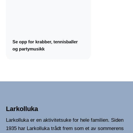
Se opp for krabber, tennisballer
og partymusikk
Larkolluka
Larkolluka er en aktivitetsuke for hele familien. Siden
1935 har Larkolluka trådt frem som et av sommerens