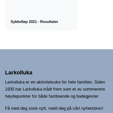
Sykkelløp 2021 - Resultater
Larkolluka
Larkolluka er en aktivitetsuke for hele familien. Siden
1935 har Larkolluka trådt frem som et av sommerens
høydepunkter for både fastboende og badegjester.
Få med deg siste nytt, meld deg på vårt nyhetsbrev!