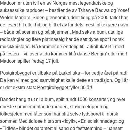
Madcon er uten tvil en av Norges mest legendariske og
suksessrike rapduoer – bestående av Tshawe Baqwa og Yosef
Wolde-Mariam. Siden gjennombruddet tidlig på 2000-tallet har
de levert hit etter hit, og blitt et av landets mest folkekjære navn
– både på scenen og på skjermen. Med seks album, utallige
radiosingler og flere platinasalg har de satt dype spor i norsk
musikkhistorie. Nå kommer de endelig til Larkolluka! Bli med
på festen – vi lover at du kommer til å danse Beggin’ etter mer!
Madcon spiller fredag 17 juli.
Postgirobygget er tilbake på Larkolluka – for tredje året på rad!
Da kan vi med god samvittighet kalle dette en tradisjon. Og i år
er det ekstra stas: Postgirobygget fyller 30 år!
Bandet har gitt ut ni album, spilt rundt 1000 konserter, og hver
eneste sommer inntar de radioen, strømmetoppen og
folkesjelen med låter som har blitt selve lydsporet til norsk
sommer. Med tidløse hits som «Idyll», «En solskinnsdag» og
«Tidløs» blir det garantert allsang og feststemning – uansett