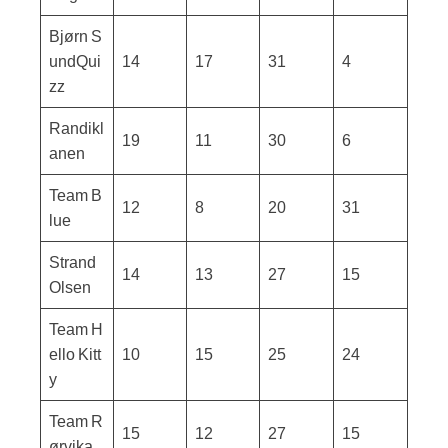
Bjørn S
undQui
14
17
31
4
zz
Randikl
19
11
30
6
anen
Team B
12
8
20
31
lue
Strand
14
13
27
15
Olsen
Team H
ello Kitt
10
15
25
24
y
Team R
15
12
27
15
ørvika