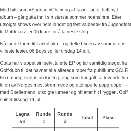
Med hits som «Sprint», «Chili» og «Flax» – og et helt nytt
album – går gutta inn i sin største sommer noensinne. Etter
utsolgte shows over hele landet og festivalbesøk fra Jugendfest
til Moldejazz, er 06 klare for å ta neste steg.
Nå tar de turen til Larkolluka – og dette blir en av sommerens
villeste fester. 06 Boys spiller tirsdag 14 juli.
Gutta har sluppet sin selvtitulerte EP og tar samtidig steget fra
Golfklubb til det navnet alle allerede roper fra publikum: GOLF.
En naturlig evolusjon for en gjeng som har gått fra lovende trio
til en av Norges mest strømmede og etterspurte popgrupper –
med Spellemann, utsolgte turneer og hit etter hit i ryggen. Golf
spiller tirsdag 14 juli.
Lagna
Runde
Runde
Totalt
Plass
vn
1
2