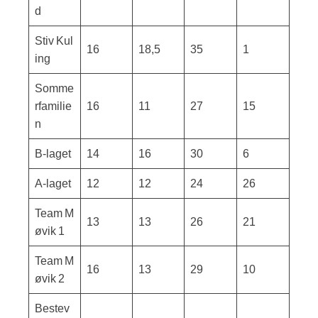
d
Stiv Kul
16
18,5
35
1
ing
Somme
rfamilie
16
11
27
15
n
B‑laget
14
16
30
6
A‑laget
12
12
24
26
Team M
13
13
26
21
øvik 1
Team M
16
13
29
10
øvik 2
Bestev