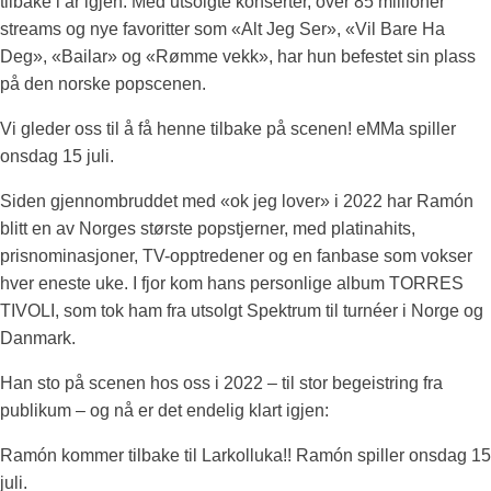
tilbake i år igjen. Med utsolgte konserter, over 85 millioner
streams og nye favoritter som «Alt Jeg Ser», «Vil Bare Ha
Deg», «Bailar» og «Rømme vekk», har hun befestet sin plass
på den norske popscenen.
Vi gleder oss til å få henne tilbake på scenen! eMMa spiller
onsdag 15 juli.
Siden gjennombruddet med «ok jeg lover» i 2022 har Ramón
blitt en av Norges største popstjerner, med platinahits,
prisnominasjoner, TV-opptredener og en fanbase som vokser
hver eneste uke. I fjor kom hans personlige album TORRES
TIVOLI, som tok ham fra utsolgt Spektrum til turnéer i Norge og
Danmark.
Han sto på scenen hos oss i 2022 – til stor begeistring fra
publikum – og nå er det endelig klart igjen:
Ramón kommer tilbake til Larkolluka!! Ramón spiller onsdag 15
juli.