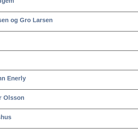
elgem
nsen og Gro Larsen
nn Enerly
r Olsson
shus