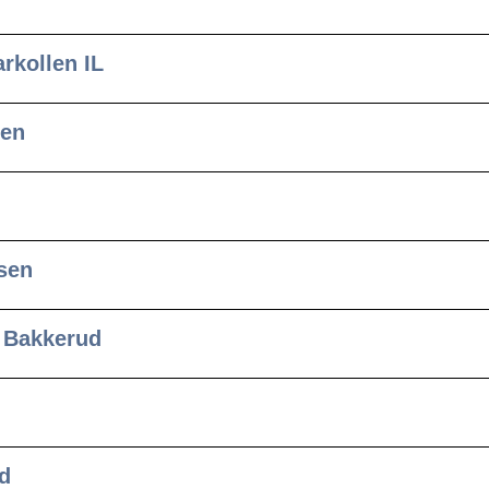
rkollen IL
sen
nsen
 Bakkerud
d