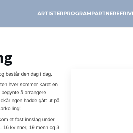
ARTISTER
PROGRAM
PARTNERE
FRIV
ng
 og består den dag i dag.
nesten hver sommer kåret en
 begynte å arrangere
sekåringen hadde gått ut på
arkolling!
som et fast innslag under
a. 16 kvinner, 19 menn og 3