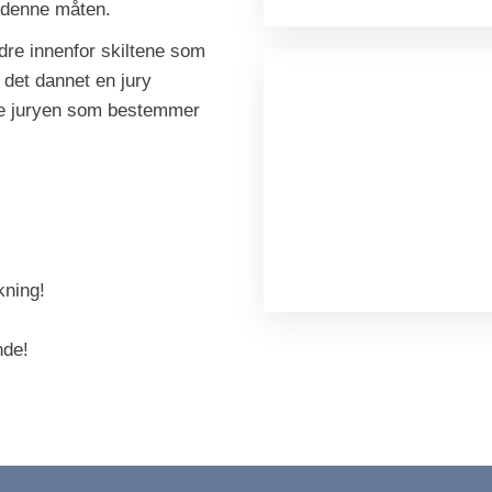
å denne måten.
ldre innenfor skiltene som
 det dannet en jury
nne juryen som bestemmer
kning!
nde!