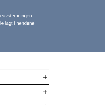
asseavstemningen
ble lagt i hendene
.